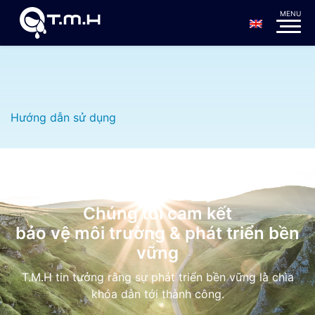
Hướng dẫn sử dụng
Chúng tôi cam kết
bảo vệ môi trường & phát triển bền
vững
T.M.H tin tưởng rằng sự phát triển bền vững là chìa
khóa dẫn tới thành công.